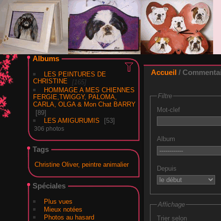
Warning
: Undefined array key "section" in
/home/peintures-oliver.com/gale
Albums
Accueil
/ Commentair
LES PEINTURES DE
CHRISTINE
165
HOMMAGE A MES CHIENNES
Filtre
FERGIE,TWIGGY, PALOMA,
CARLA, OLGA & Mon Chat BARRY
Mot-clef
89
LES AMIGURUMIS
53
306 photos
Album
Tags
Christine Oliver, peintre animalier
Depuis
Spéciales
Plus vues
Affichage
Mieux notées
Photos au hasard
Trier selon