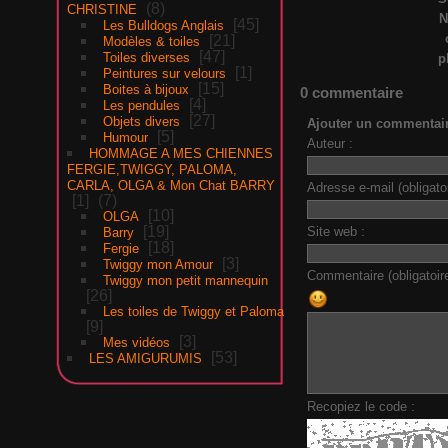
8
CHRISTINE
N
45
Les Bulldogs Anglais
21
Modèles & toiles
47
Toiles diverses
p
1
Peintures sur velours
15
Boites à bijoux
0 commentaire
4
Les pendules
27
Objets divers
Ajouter un commentai
5
Humour
Auteur :
HOMMAGE A MES CHIENNES
FERGIE,TWIGGY, PALOMA,
CARLA, OLGA & Mon Chat BARRY
Adresse e-mail (obligatoi
1
7
10
OLGA
19
Site web :
Barry
18
Fergie
3
Twiggy mon Amour
Commentaire (obligatoire
Twiggy mon petit mannequin
26
Les toiles de Twiggy et Paloma
9
3
Mes vidéos
53
LES AMIGURUMIS
Recopiez le code :