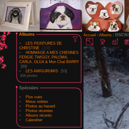
Albums
DSCN3
Accueil
/
Albums
/
LES PEINTURES DE
CHRISTINE
165
HOMMAGE A MES CHIENNES
FERGIE,TWIGGY, PALOMA,
CARLA, OLGA & Mon Chat BARRY
89
LES AMIGURUMIS
53
306 photos
Spéciales
Plus vues
Mieux notées
Photos au hasard
Photos récentes
Albums récents
Calendrier