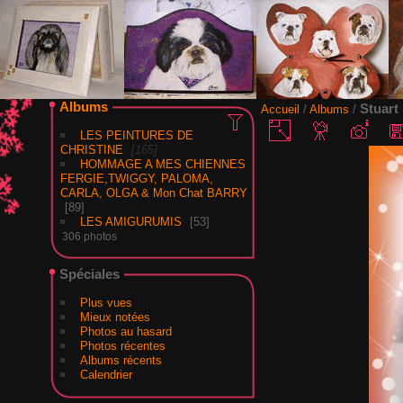
Albums
Stuart
Accueil
/
Albums
/
LES PEINTURES DE
CHRISTINE
165
HOMMAGE A MES CHIENNES
FERGIE,TWIGGY, PALOMA,
CARLA, OLGA & Mon Chat BARRY
89
LES AMIGURUMIS
53
306 photos
Spéciales
Plus vues
Mieux notées
Photos au hasard
Photos récentes
Albums récents
Calendrier