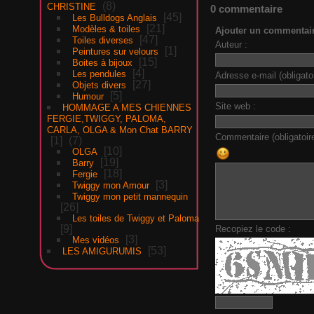
8
CHRISTINE
0 commentaire
45
Les Bulldogs Anglais
21
Modèles & toiles
Ajouter un commentai
47
Toiles diverses
Auteur :
1
Peintures sur velours
15
Boites à bijoux
4
Les pendules
Adresse e-mail (obligatoi
27
Objets divers
5
Humour
Site web :
HOMMAGE A MES CHIENNES
FERGIE,TWIGGY, PALOMA,
CARLA, OLGA & Mon Chat BARRY
Commentaire (obligatoire
1
7
10
OLGA
19
Barry
18
Fergie
3
Twiggy mon Amour
Twiggy mon petit mannequin
26
Les toiles de Twiggy et Paloma
9
Recopiez le code :
3
Mes vidéos
53
LES AMIGURUMIS