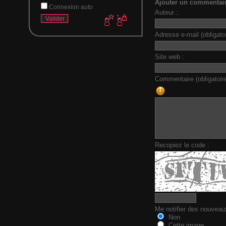
Ajouter un commentai
Connexion auto
Auteur :
Adresse e-mail (obligatoi
Site web :
Commentaire (obligatoire
Recopiez le code :
Me notifier des nouvea
Non
Cette image