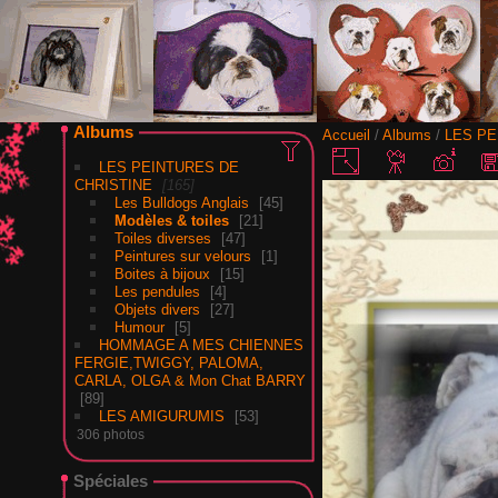
Albums
Accueil
/
Albums
/
LES PE
LES PEINTURES DE
CHRISTINE
165
Les Bulldogs Anglais
45
Modèles & toiles
21
Toiles diverses
47
Peintures sur velours
1
Boites à bijoux
15
Les pendules
4
Objets divers
27
Humour
5
HOMMAGE A MES CHIENNES
FERGIE,TWIGGY, PALOMA,
CARLA, OLGA & Mon Chat BARRY
89
LES AMIGURUMIS
53
306 photos
Spéciales