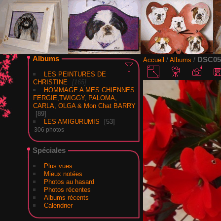
Albums
DSC05
Accueil
/
Albums
/
LES PEINTURES DE
CHRISTINE
165
HOMMAGE A MES CHIENNES
FERGIE,TWIGGY, PALOMA,
CARLA, OLGA & Mon Chat BARRY
89
LES AMIGURUMIS
53
306 photos
Spéciales
Plus vues
Mieux notées
Photos au hasard
Photos récentes
Albums récents
Calendrier