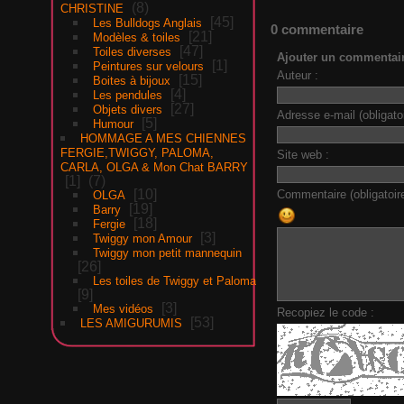
8
CHRISTINE
45
Les Bulldogs Anglais
0 commentaire
21
Modèles & toiles
47
Toiles diverses
Ajouter un commentai
1
Peintures sur velours
Auteur :
15
Boites à bijoux
4
Les pendules
27
Objets divers
Adresse e-mail (obligatoi
5
Humour
HOMMAGE A MES CHIENNES
FERGIE,TWIGGY, PALOMA,
Site web :
CARLA, OLGA & Mon Chat BARRY
1
7
10
Commentaire (obligatoire
OLGA
19
Barry
18
Fergie
3
Twiggy mon Amour
Twiggy mon petit mannequin
26
Les toiles de Twiggy et Paloma
9
3
Mes vidéos
Recopiez le code :
53
LES AMIGURUMIS