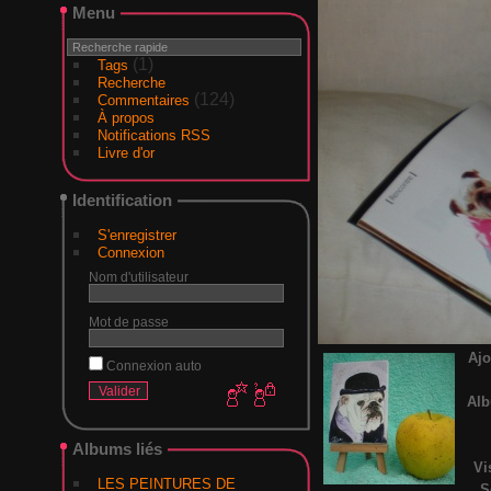
Menu
(1)
Tags
Recherche
(124)
Commentaires
À propos
Notifications RSS
Livre d'or
Identification
S'enregistrer
Connexion
Nom d'utilisateur
Mot de passe
Ajo
Connexion auto
Al
Albums liés
Vi
LES PEINTURES DE
S