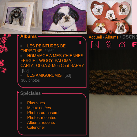
Albums
DSCN3
Accueil
/
Albums
/
LES PEINTURES DE
CHRISTINE
165
HOMMAGE A MES CHIENNES
FERGIE,TWIGGY, PALOMA,
CARLA, OLGA & Mon Chat BARRY
89
LES AMIGURUMIS
53
306 photos
Spéciales
Plus vues
Mieux notées
Photos au hasard
Photos récentes
Albums récents
Calendrier