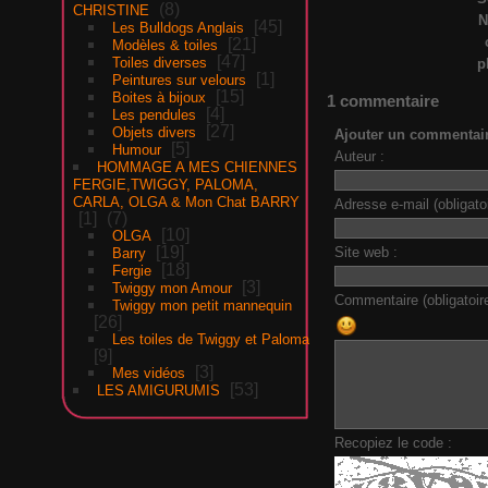
8
CHRISTINE
N
45
Les Bulldogs Anglais
21
Modèles & toiles
47
Toiles diverses
p
1
Peintures sur velours
15
Boites à bijoux
1 commentaire
4
Les pendules
27
Objets divers
Ajouter un commentai
5
Humour
Auteur :
HOMMAGE A MES CHIENNES
FERGIE,TWIGGY, PALOMA,
CARLA, OLGA & Mon Chat BARRY
Adresse e-mail (obligatoi
1
7
10
OLGA
19
Site web :
Barry
18
Fergie
3
Twiggy mon Amour
Commentaire (obligatoire
Twiggy mon petit mannequin
26
Les toiles de Twiggy et Paloma
9
3
Mes vidéos
53
LES AMIGURUMIS
Recopiez le code :