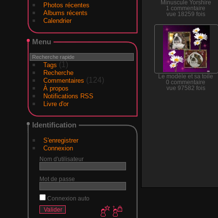
Minuscule Yorshire
Photos récentes
1 commentaire
Albums récents
vue 18259 fois
Calendrier
Menu
(1)
Tags
Recherche
Le modèle et sa toile
(124)
Commentaires
0 commentaire
À propos
vue 97582 fois
Notifications RSS
Livre d'or
Identification
S'enregistrer
Connexion
Nom d'utilisateur
Mot de passe
Connexion auto