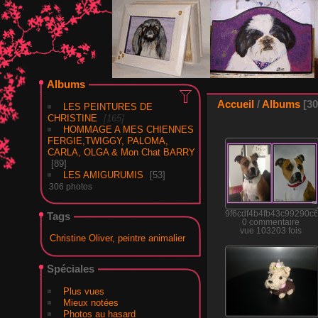
Albums
Accueil
/
Albums
30
LES PEINTURES DE
CHRISTINE
165
HOMMAGE A MES CHIENNES
FERGIE,TWIGGY, PALOMA,
CARLA, OLGA & Mon Chat BARRY
89
LES AMIGURUMIS
53
306 photos
9f6cdf4b4fb43c99290c
Tags
0 commentaire
vue 103203 fois
Christine Oliver, peintre animalier
Spéciales
Plus vues
Mieux notées
Photos au hasard