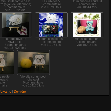
Minuscule tortue de 2
Le club des 5
Un minuscule écureuil
cm (bijou de téléphone)
0 commentaire
0 commentaire
1 commentaire
vue 10796 fois
vue 10514 fois
vue 16622 fois
Le doux rêve de
L'ours et la souris
Minuscule ourson
VIOLETTE
1 commentaire
0 commentaire
2 commentaires
vue 11707 fois
vue 10298 fois
vue 164923 fois
e petite
Violette sur un petit
 regard
chevalet
able
0 commentaire
taire
vue 164170 fois
7 fois
Suivante
|
Dernière