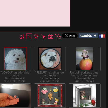
c3643765828
"VOYOU" un adorable
"FLEUR" le petit ange
Un petit york pas plus
loulou
de Laétitia
haut qu'une pomme
0 commentaire
0 commentaire
1 commentaire
vue 103532 fois
vue 94082 fois
vue 17376 fois