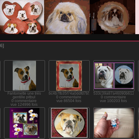
6
62458573ebde
Fantomette une trés
bc4b7fb35f74a0ddfd7b511ae9dced88
533c39a87a46090b612a2
gentille pitbul
0 commentaire
0 commentaire
0 commentaire
vue 86504 fois
vue 100203 fois
vue 124996 fois