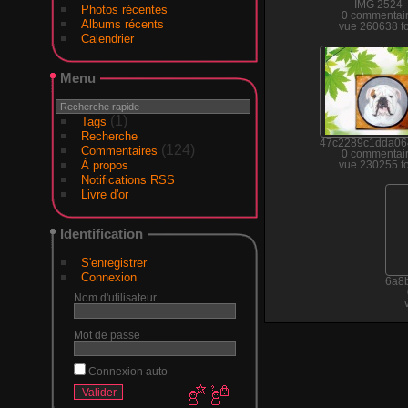
IMG 2524
Photos récentes
0 commentai
Albums récents
vue 260638 fo
Calendrier
Menu
(1)
Tags
Recherche
47c2289c1dda06
(124)
Commentaires
0 commentai
À propos
vue 230255 fo
Notifications RSS
Livre d'or
Identification
S'enregistrer
Connexion
6a8
Nom d'utilisateur
Mot de passe
Connexion auto