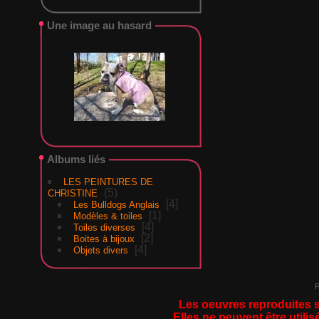
Une image au hasard
Albums liés
LES PEINTURES DE
5
CHRISTINE
4
Les Bulldogs Anglais
1
Modèles & toiles
4
Toiles diverses
2
Boites à bijoux
4
Objets divers
P
Les oeuvres reproduites s
Elles ne peuvent être utilis