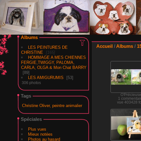
Albums
Accueil
/
Albums
/
1
LES PEINTURES DE
CHRISTINE
165
HOMMAGE A MES CHIENNES
FERGIE,TWIGGY, PALOMA,
CARLA, OLGA & Mon Chat BARRY
89
LES AMIGURUMIS
53
306 photos
O'Précieus
Tags
1 commentai
vue 403428 fo
Christine Oliver, peintre animalier
Spéciales
Plus vues
Mieux notées
Photos au hasard