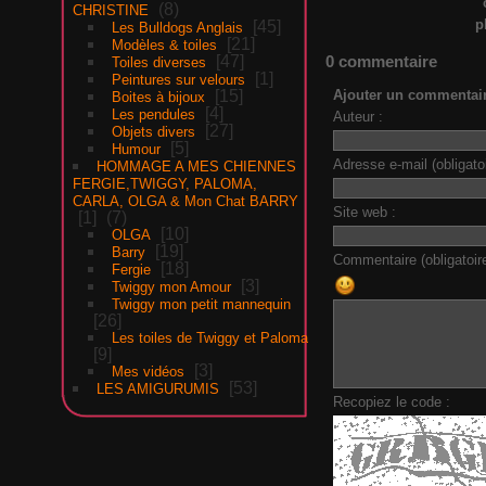
8
CHRISTINE
p
45
Les Bulldogs Anglais
21
Modèles & toiles
0 commentaire
47
Toiles diverses
1
Peintures sur velours
Ajouter un commentai
15
Boites à bijoux
4
Les pendules
Auteur :
27
Objets divers
5
Humour
Adresse e-mail (obligatoi
HOMMAGE A MES CHIENNES
FERGIE,TWIGGY, PALOMA,
CARLA, OLGA & Mon Chat BARRY
Site web :
1
7
10
OLGA
19
Barry
Commentaire (obligatoire
18
Fergie
3
Twiggy mon Amour
Twiggy mon petit mannequin
26
Les toiles de Twiggy et Paloma
9
3
Mes vidéos
53
LES AMIGURUMIS
Recopiez le code :