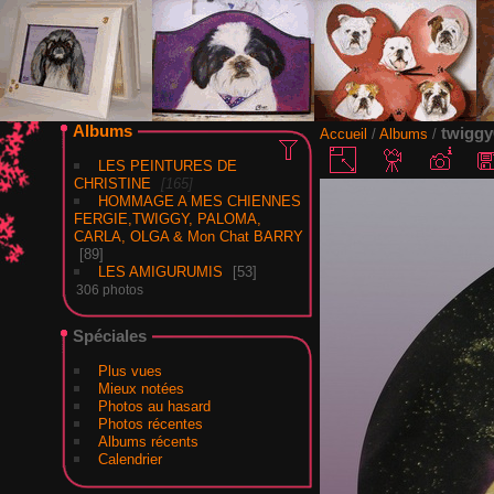
Albums
twiggy
Accueil
/
Albums
/
LES PEINTURES DE
CHRISTINE
165
HOMMAGE A MES CHIENNES
FERGIE,TWIGGY, PALOMA,
CARLA, OLGA & Mon Chat BARRY
89
LES AMIGURUMIS
53
306 photos
Spéciales
Plus vues
Mieux notées
Photos au hasard
Photos récentes
Albums récents
Calendrier