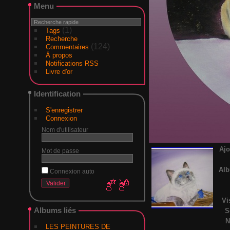
Menu
(1)
Tags
Recherche
(124)
Commentaires
À propos
Notifications RSS
Livre d'or
Identification
S'enregistrer
Connexion
Nom d'utilisateur
Ajo
Mot de passe
Al
Connexion auto
Vi
Albums liés
S
N
LES PEINTURES DE