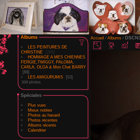
Albums
DSCN3
Accueil
/
Albums
/
LES PEINTURES DE
CHRISTINE
165
HOMMAGE A MES CHIENNES
FERGIE,TWIGGY, PALOMA,
CARLA, OLGA & Mon Chat BARRY
89
LES AMIGURUMIS
53
306 photos
Spéciales
Plus vues
Mieux notées
Photos au hasard
Photos récentes
Albums récents
Calendrier