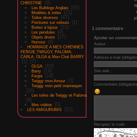
8
CHRISTINE
N
45
Les Bulldogs Anglais
21
Modèles & toiles
47
Toiles diverses
p
1
Peintures sur velours
15
Boites à bijoux
1 commentaire
4
Les pendules
27
Objets divers
Ajouter un commentai
5
Humour
Auteur :
HOMMAGE A MES CHIENNES
FERGIE,TWIGGY, PALOMA,
CARLA, OLGA & Mon Chat BARRY
Adresse e-mail (obligatoi
1
7
10
OLGA
19
Site web :
Barry
18
Fergie
3
Twiggy mon Amour
Commentaire (obligatoire
Twiggy mon petit mannequin
26
Les toiles de Twiggy et Paloma
9
3
Mes vidéos
53
LES AMIGURUMIS
Recopiez le code :