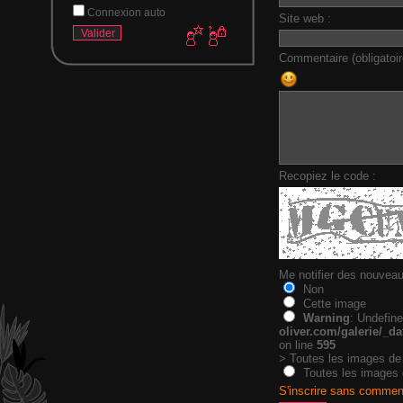
Connexion auto
Site web :
Commentaire (obligatoir
Recopiez le code :
Me notifier des nouvea
Non
Cette image
Warning
: Undefin
oliver.com/galerie/_
on line
595
> Toutes les images de
Toutes les images 
S'inscrire sans commen