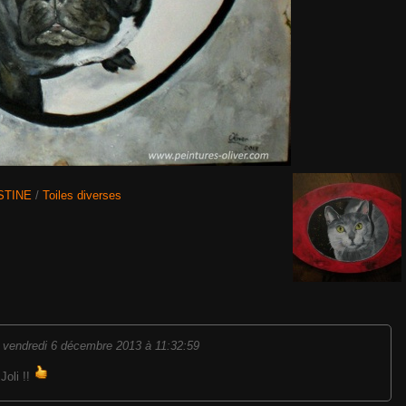
STINE
/
Toiles diverses
-
vendredi 6 décembre 2013 à 11:32:59
Joli !!