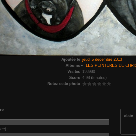
Ajoutée le
jeudi 5 décembre 2013
Albums
LES PEINTURES DE CHRI
Visites
198980
Score
4.98
(5 notes)
Notez cette photo
re
alain
ire) :