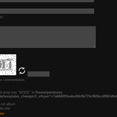
e) :
ux commentaires :
ed array key "MODE" in
/home/peintures-
data/templates_c/wwgnr3_x4ryan^c7a668093eabe26b9b774c965bcd8963dfe6b
 cet album
du site
ter