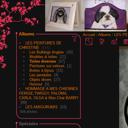
Albums
Accueil
/
Albums
/
LES PE
LES PEINTURES DE
CHRISTINE
165
Les Bulldogs Anglais
45
Modèles & toiles
21
Toiles diverses
47
Peintures sur velours
1
Boites à bijoux
15
Les pendules
4
Objets divers
27
Humour
5
HOMMAGE A MES CHIENNES
FERGIE,TWIGGY, PALOMA,
CARLA, OLGA & Mon Chat BARRY
89
LES AMIGURUMIS
53
306 photos
Spéciales