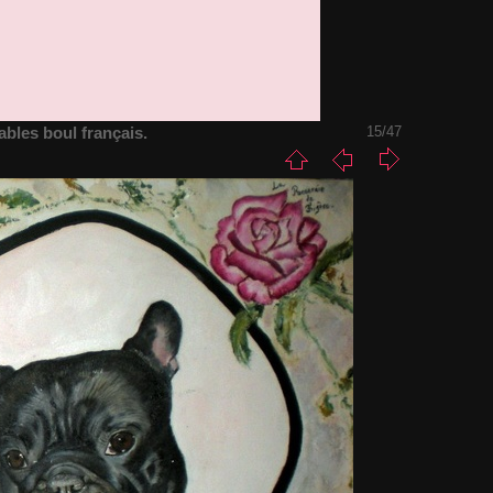
ables boul français.
15/47