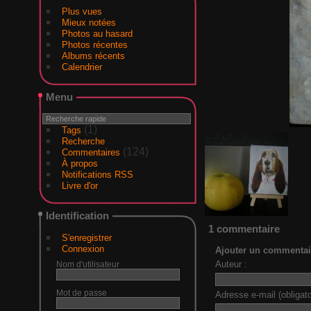
Plus vues
Mieux notées
Photos au hasard
Photos récentes
Albums récents
Calendrier
Menu
(1)
Tags
Recherche
(124)
Commentaires
À propos
Notifications RSS
Livre d'or
Identification
1 commentaire
S'enregistrer
Connexion
Ajouter un commentai
Auteur :
Nom d'utilisateur
Mot de passe
Adresse e-mail (obligato