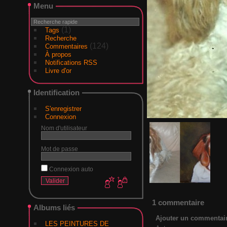
Menu
(1)
Tags
Recherche
(124)
Commentaires
À propos
Notifications RSS
Livre d'or
Identification
S'enregistrer
Connexion
Nom d'utilisateur
Mot de passe
Connexion auto
1 commentaire
Albums liés
Ajouter un commentai
LES PEINTURES DE