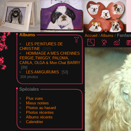
Albums
Fanfan
Accueil
/
Albums
/
LES PEINTURES DE
CHRISTINE
165
HOMMAGE A MES CHIENNES
FERGIE,TWIGGY, PALOMA,
CARLA, OLGA & Mon Chat BARRY
89
LES AMIGURUMIS
53
306 photos
Spéciales
Plus vues
Mieux notées
Photos au hasard
Photos récentes
Albums récents
Calendrier