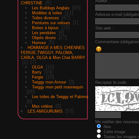
Auteur :
8
CHRISTINE
45
Les Bulldogs Anglais
21
Modèles & toiles
Adresse e-mail (obligatoi
47
Toiles diverses
1
Peintures sur velours
15
Boites à bijoux
Site web :
4
Les pendules
27
Objets divers
Commentaire (obligatoire
5
Humour
HOMMAGE A MES CHIENNES
FERGIE,TWIGGY, PALOMA,
CARLA, OLGA & Mon Chat BARRY
1
7
10
OLGA
19
Barry
18
Fergie
3
Twiggy mon Amour
Recopiez le code :
Twiggy mon petit mannequin
26
Les toiles de Twiggy et Paloma
9
3
Mes vidéos
53
LES AMIGURUMIS
Me notifier des nouvea
Non
Cette image
Toutes les images d