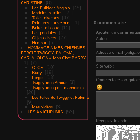
8
CHRISTINE
45
Les Bulldogs Anglais
21
Modèles & toiles
47
Toiles diverses
0 commentaire
1
Peintures sur velours
15
Boites à bijoux
Ajouter un commentai
4
Les pendules
27
Objets divers
Auteur :
5
Humour
HOMMAGE A MES CHIENNES
Adresse e-mail (obligatoi
FERGIE,TWIGGY, PALOMA,
CARLA, OLGA & Mon Chat BARRY
1
7
Site web :
10
OLGA
19
Barry
18
Fergie
Commentaire (obligatoire
3
Twiggy mon Amour
Twiggy mon petit mannequin
26
Les toiles de Twiggy et Paloma
9
3
Mes vidéos
53
LES AMIGURUMIS
Recopiez le code :