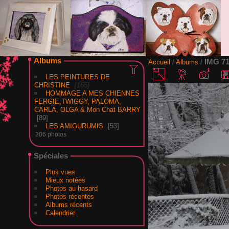
Albums
IMG 7
Accueil
/
Albums
/
LES PEINTURES DE
CHRISTINE
165
HOMMAGE A MES CHIENNES
FERGIE,TWIGGY, PALOMA,
CARLA, OLGA & Mon Chat BARRY
89
LES AMIGURUMIS
53
306 photos
Spéciales
Plus vues
Mieux notées
Photos au hasard
Photos récentes
Albums récents
Calendrier