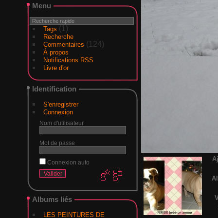
Menu
(1)
Tags
Recherche
(124)
Commentaires
À propos
Notifications RSS
Livre d'or
Identification
S'enregistrer
Connexion
Nom d'utilisateur
Mot de passe
A
Connexion auto
A
V
Albums liés
LES PEINTURES DE