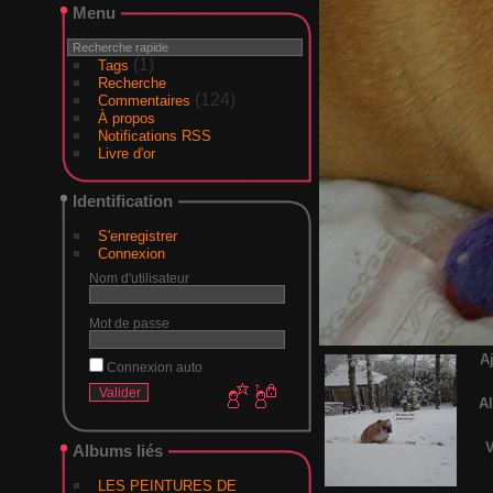
Menu
(1)
Tags
Recherche
(124)
Commentaires
À propos
Notifications RSS
Livre d'or
Identification
S'enregistrer
Connexion
Nom d'utilisateur
Mot de passe
A
Connexion auto
A
V
Albums liés
LES PEINTURES DE