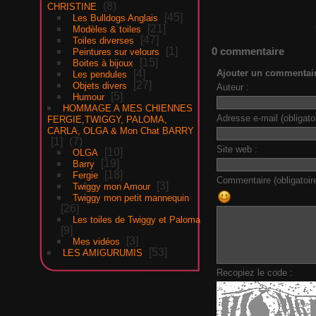
8
CHRISTINE
45
Les Bulldogs Anglais
21
Modèles & toiles
47
Toiles diverses
0 commentaire
1
Peintures sur velours
15
Boites à bijoux
Ajouter un commentai
4
Les pendules
27
Objets divers
Auteur :
5
Humour
HOMMAGE A MES CHIENNES
Adresse e-mail (obligatoi
FERGIE,TWIGGY, PALOMA,
CARLA, OLGA & Mon Chat BARRY
1
7
Site web :
10
OLGA
19
Barry
18
Fergie
Commentaire (obligatoire
3
Twiggy mon Amour
Twiggy mon petit mannequin
26
Les toiles de Twiggy et Paloma
9
3
Mes vidéos
53
LES AMIGURUMIS
Recopiez le code :