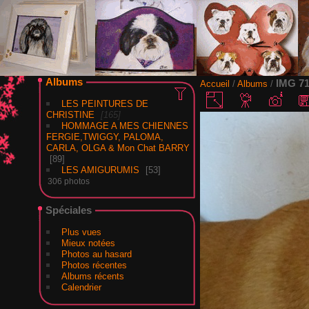
Albums
IMG 7
Accueil
/
Albums
/
LES PEINTURES DE
CHRISTINE
165
HOMMAGE A MES CHIENNES
FERGIE,TWIGGY, PALOMA,
CARLA, OLGA & Mon Chat BARRY
89
LES AMIGURUMIS
53
306 photos
Spéciales
Plus vues
Mieux notées
Photos au hasard
Photos récentes
Albums récents
Calendrier