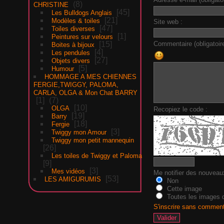
8
CHRISTINE
45
Les Bulldogs Anglais
21
Modèles & toiles
Site web :
47
Toiles diverses
1
Peintures sur velours
Commentaire (obligatoire
15
Boites à bijoux
4
Les pendules
27
Objets divers
5
Humour
HOMMAGE A MES CHIENNES
FERGIE,TWIGGY, PALOMA,
CARLA, OLGA & Mon Chat BARRY
1
7
10
OLGA
Recopiez le code :
19
Barry
18
Fergie
3
Twiggy mon Amour
Twiggy mon petit mannequin
26
Les toiles de Twiggy et Paloma
9
3
Mes vidéos
Me notifier des nouvea
53
LES AMIGURUMIS
Non
Cette image
Toutes les images d
S'inscrire sans commen