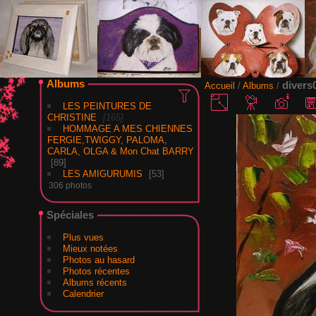
Albums
divers
Accueil
/
Albums
/
LES PEINTURES DE
CHRISTINE
165
HOMMAGE A MES CHIENNES
FERGIE,TWIGGY, PALOMA,
CARLA, OLGA & Mon Chat BARRY
89
LES AMIGURUMIS
53
306 photos
Spéciales
Plus vues
Mieux notées
Photos au hasard
Photos récentes
Albums récents
Calendrier