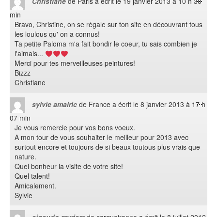
Christiane
de
Paris
a écrit le
19 janvier 2013
à
10 h 30
cett
min
boît
Bravo, Christine, on se régale sur ton site en découvrant tous
méta
les loulous qu' on a connus!
Ta petite Paloma m'a fait bondir le coeur, tu sais combien je
l'aimais...
Merci pour tes merveilleuses peintures!
Bizzz
Christiane
Ouvr
...
sylvie amalric
de
France
a écrit le
8 janvier 2013
à
17 h
cett
07 min
boît
Je vous remercie pour vos bons voeux.
méta
A mon tour de vous souhaiter le meilleur pour 2013 avec
surtout encore et toujours de si beaux toutous plus vrais que
nature.
Quel bonheur la visite de votre site!
Quel talent!
Amicalement.
Sylvie
Ouvr
...