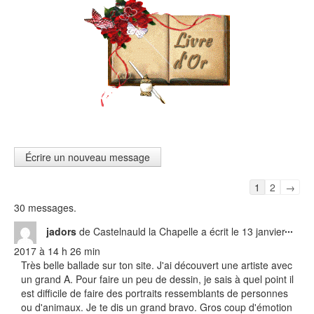
Navigation
1
2
→
dans
30 messages.
la
Ouvr
liste
...
jadors
de
Castelnauld la Chapelle
a écrit le
13 janvier
cett
du
2017
à
14 h 26 min
boît
livre
Très belle ballade sur ton site. J'ai découvert une artiste avec
méta
d’or
un grand A. Pour faire un peu de dessin, je sais à quel point il
est difficile de faire des portraits ressemblants de personnes
ou d'animaux. Je te dis un grand bravo. Gros coup d'émotion