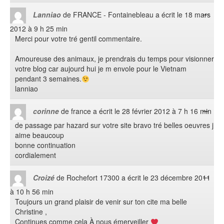
Ouvr
...
Lanniao
de
FRANCE - Fontainebleau
a écrit le
18 mars
cett
2012
à
9 h 25 min
boît
Merci pour votre tré gentil commentaire.
méta
Amoureuse des animaux, je prendrais du temps pour visionner
votre blog car aujourd hui je m envole pour le Vietnam
pendant 3 semaines.
lanniao
Ouvr
...
corinne
de
france
a écrit le
28 février 2012
à
7 h 16 min
cett
de passage par hazard sur votre site bravo tré belles oeuvres j
boît
aime beaucoup
méta
bonne continuation
cordialement
Ouvr
...
Croizé
de
Rochefort 17300
a écrit le
23 décembre 2011
cett
à
10 h 56 min
boît
Toujours un grand plaisir de venir sur ton cite ma belle
méta
Christine ,
Continues comme cela À nous émerveiller