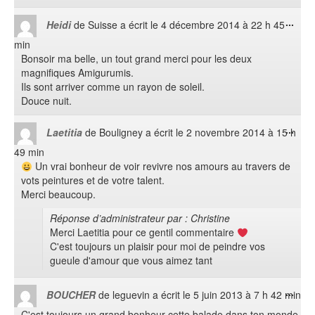
Ouvr
...
Heidi
de
Suisse
a écrit le
4 décembre 2014
à
22 h 45
cett
min
boît
Bonsoir ma belle, un tout grand merci pour les deux
méta
magnifiques Amigurumis.
Ils sont arriver comme un rayon de soleil.
Douce nuit.
Ouvr
...
Laetitia
de
Bouligney
a écrit le
2 novembre 2014
à
15 h
cett
49 min
boît
Un vrai bonheur de voir revivre nos amours au travers de
méta
vots peintures et de votre talent.
Merci beaucoup.
Réponse d’administrateur par : Christine
Merci Laetitia pour ce gentil commentaire
C'est toujours un plaisir pour moi de peindre vos
gueule d'amour que vous aimez tant
Ouvr
...
BOUCHER
de
leguevin
a écrit le
5 juin 2013
à
7 h 42 min
cett
C'est toujours un grand bonheur cette balade dans ton monde