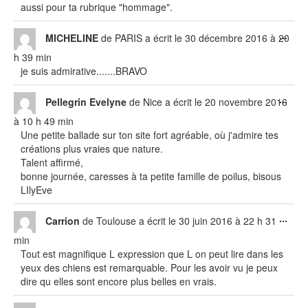
aussi pour ta rubrique "hommage".
Ouvr
...
MICHELINE
de
PARIS
a écrit le
30 décembre 2016
à
20
cett
h 39 min
boît
je suis admirative.......BRAVO
méta
Ouvr
...
Pellegrin Evelyne
de
Nice
a écrit le
20 novembre 2016
cett
à
10 h 49 min
boît
Une petite ballade sur ton site fort agréable, où j'admire tes
méta
créations plus vraies que nature.
Talent affirmé,
bonne journée, caresses à ta petite famille de poilus, bisous
LIlyEve
Ouvr
...
Carrion
de
Toulouse
a écrit le
30 juin 2016
à
22 h 31
cett
min
boît
Tout est magnifique L expression que L on peut lire dans les
méta
yeux des chiens est remarquable. Pour les avoir vu je peux
dire qu elles sont encore plus belles en vrais.