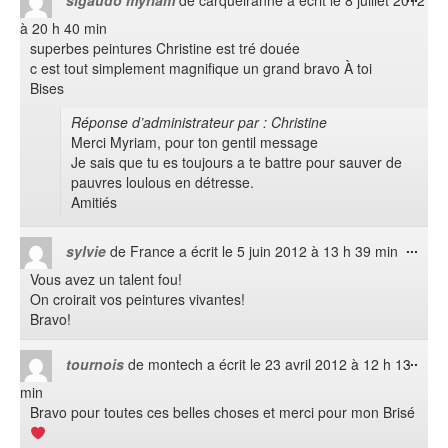
sigaudo myriam
de
carqueiranne
a écrit le
8 juillet 2012
cett
à
20 h 40 min
boît
superbes peintures Christine est tré douée
méta
c est tout simplement magnifique un grand bravo À toi
Bises
Réponse d’administrateur par : Christine
Merci Myriam, pour ton gentil message
Je sais que tu es toujours a te battre pour sauver de
pauvres loulous en détresse.
Amitiés
Ouvr
...
sylvie
de
France
a écrit le
5 juin 2012
à
13 h 39 min
cett
Vous avez un talent fou!
boît
On croirait vos peintures vivantes!
méta
Bravo!
Ouvr
...
tournois
de
montech
a écrit le
23 avril 2012
à
12 h 13
cett
min
boît
Bravo pour toutes ces belles choses et merci pour mon Brisé
méta