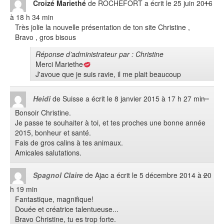
Ouvr
...
Croizé Mariethé
de
ROCHEFORT
a écrit le
25 juin 2016
cett
à
18 h 34 min
boît
Très jolie la nouvelle présentation de ton site Christine ,
méta
Bravo , gros bisous
Réponse d’administrateur par : Christine
Merci Mariethe
J'avoue que je suis ravie, il me plait beaucoup
Ouvr
...
Heidi
de
Suisse
a écrit le
8 janvier 2015
à
17 h 27 min
cett
Bonsoir Christine.
boît
Je passe te souhaiter à toi, et tes proches une bonne année
méta
2015, bonheur et santé.
Fais de gros calins à tes animaux.
Amicales salutations.
Ouvr
...
Spagnol Claire
de
Ajac
a écrit le
5 décembre 2014
à
20
cett
h 19 min
boît
Fantastique, magnifique!
méta
Douée et créatrice talentueuse...
Bravo Christine, tu es trop forte.