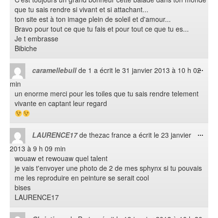
boît
que tu sais rendre si vivant et si attachant...
méta
ton site est à ton image plein de soleil et d'amour...
Bravo pour tout ce que tu fais et pour tout ce que tu es...
Je t embrasse
Bibiche
Ouvr
...
caramellebull
de
1
a écrit le
31 janvier 2013
à
10 h 02
cett
min
boît
un enorme merci pour les toiles que tu sais rendre telement
méta
vivante en captant leur regard
Ouvr
...
LAURENCE17
de
thezac france
a écrit le
23 janvier
cett
2013
à
9 h 09 min
boît
wouaw et rewouaw quel talent
méta
je vais t'envoyer une photo de 2 de mes sphynx si tu pouvais
me les reproduire en peinture se serait cool
bises
LAURENCE17
Ouvr
...