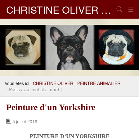
CHRISTINE OLIVER – PEINTRE ANIMALIER
Chercher
GALERIES DE PEINTURES
LIVRE D'OR
MES LIENS
Vous êtes ici :
CHRISTINE OLIVER - PEINTRE ANIMALIER
/
Posts avec mot-clé [
chat
]
Peinture d'un Yorkshire
5 juillet 2016
PEINTURE D’UN YORKSHIRE