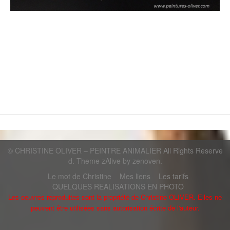
Découvrez Christine Oliver, peintre animalier, elle réalise des
peintures personnalisées de tous vos animaux sur toile, sur
velours, et tous autres objets décoratifs. Christine Oliver peintre
animalier, artiste peintre, peinture, tableau, animaux, peintures
animaux,.chien, chat, animal, assiette, boite bijoux, pendules,
arts, art, création, originalite, portrait, toile, galeries
©
CHRISTINE OLIVER – PEINTRE ANIMALIER
All Rights Reserve
d. Theme zAlive by
zenoven
.
Le mot de Christine
Mes liens
Les tarifs
QUELQUES REALISATIONS EN PHOTO
Les oeuvres reproduites sont la propriété de Christine OLIVER. Elles ne
peuvent être utilisées sans autorisation écrite de l'auteur.