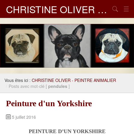
CHRISTINE OLIVER – PEINTRE ANIMALIER
Chercher
GALERIES DE PEINTURES
LIVRE D'OR
MES LIENS
Vous êtes ici :
CHRISTINE OLIVER - PEINTRE ANIMALIER
/
Posts avec mot-clé [
pendules
]
Peinture d'un Yorkshire
5 juillet 2016
PEINTURE D’UN YORKSHIRE