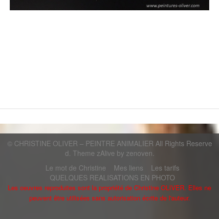
Découvrez Christine Oliver, peintre animalier, elle réalise des
peintures personnalisées de tous vos animaux sur toile, sur
velours, et tous autres objets décoratifs. Christine Oliver peintre
animalier, artiste peintre, peinture, tableau, animaux, peintures
animaux,.chien, chat, animal, assiette, boite bijoux, pendules,
arts, art, création, originalite, portrait, toile, galeries
©
CHRISTINE OLIVER – PEINTRE ANIMALIER
All Rights Reserve
d. Theme zAlive by
zenoven
.
Le mot de Christine
Mes liens
Les tarifs
QUELQUES REALISATIONS EN PHOTO
Les oeuvres reproduites sont la propriété de Christine OLIVER. Elles ne
peuvent être utilisées sans autorisation écrite de l'auteur.