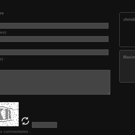
re
christ
ire) :
Maxi
e) :
ux commentaires :