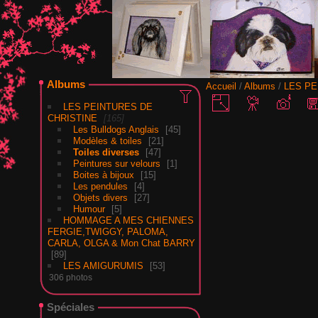
Albums
Accueil
/
Albums
/
LES PE
LES PEINTURES DE
CHRISTINE
165
Les Bulldogs Anglais
45
Modèles & toiles
21
Toiles diverses
47
Peintures sur velours
1
Boites à bijoux
15
Les pendules
4
Objets divers
27
Humour
5
HOMMAGE A MES CHIENNES
FERGIE,TWIGGY, PALOMA,
CARLA, OLGA & Mon Chat BARRY
89
LES AMIGURUMIS
53
306 photos
Spéciales