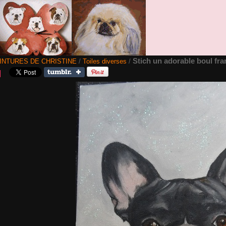
Stich un adorable boul fra
INTURES DE CHRISTINE
/
Toiles diverses
/