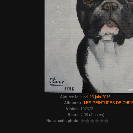
Ajoutée le
lundi 13 juin 2016
Albums
LES PEINTURES DE CHRI
Visites
197372
Score
4.98
(4 notes)
Notez cette photo