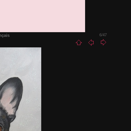
nçais
6/47